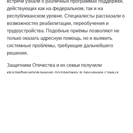
встречи узнали о различных программах поддержки,
действующих как на федеральном, так и на
республиканском уровне. Специалисты рассказали о
возможностях реабилитации, переобучения и
трудоустройства. Подобные приёмы позволяют не
только оказать адресную помощь, но и выявить
системные проблемы, требующие дальнейшего
решения.
Защитники Отечества и их семьи получили
квалифицированную поддержку в решении самых
разных вопросов. Основные из них касались поиска
без вести пропавших военнослужащих,
федеральных и республиканских выплат, а также
реабилитации и лечения бойцов.
Руководитель филиала фонда «Защитники
Отечества» по Республике Башкортостан Гульнур
Кульсарина посетила Центр поддержки участников