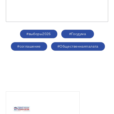
#выборы2026
#Госдума
#соглашение
#Общественнаяпалата