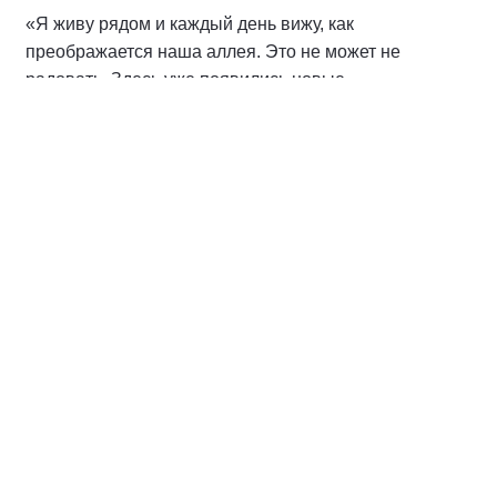
«Я живу рядом и каждый день вижу, как
преображается наша аллея. Это не может не
радовать. Здесь уже появились новые
архитектурные формы, обустроена тренажерная
площадка, установлены опоры освещения. Аллея
будет очень востребована нашими горожанами.
Очень приятно видеть, как наш город становится
краше и комфортнее для жизни», — поделилась
жительница соседнего дома Ангелина М.
Преображение аллеи — не просто точечное
улучшение, а часть систематического выполнения
наказов жителей, которые направили свои
пожелания в Народную программу партии «Единая
Россия». Актив партии продолжит держать на
контроле завершение работ, чтобы все
обязательства перед горожанами были выполнены
качественно и в срок.