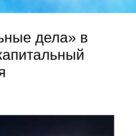
ьные дела» в
капитальный
я