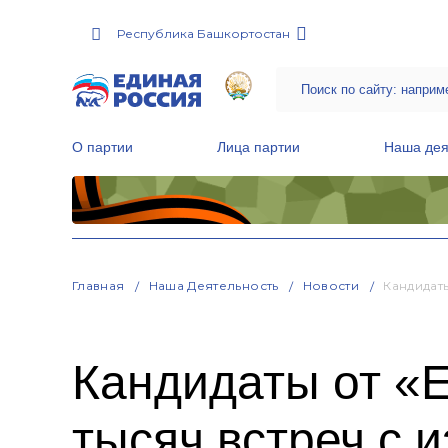
Республика Башкортостан
О партии
Лица партии
Наша дея
Местные общественные приемные Партии
Руководитель Региональной обще
Народная программа «Единой России»
Главная
Наша Деятельность
Новости
Кандидат
Кандидаты от «
тысяч встреч с 