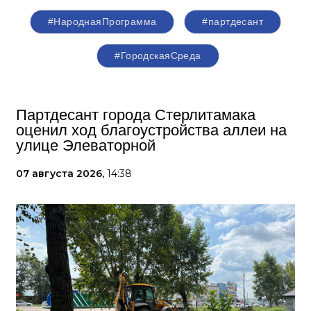
#НароднаяПрограмма
#партдесант
#ГородскаяСреда
Партдесант города Стерлитамака
оценил ход благоустройства аллеи на
улице Элеваторной
07 августа 2026,
14:38