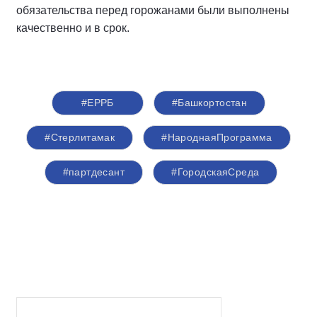
обязательства перед горожанами были выполнены
качественно и в срок.
#ЕРРБ
#Башкортостан
#Стерлитамак
#НароднаяПрограмма
#партдесант
#ГородскаяСреда