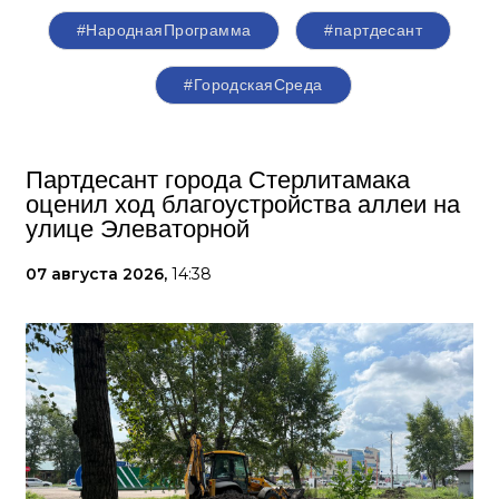
#НароднаяПрограмма
#партдесант
#ГородскаяСреда
Партдесант города Стерлитамака
оценил ход благоустройства аллеи на
улице Элеваторной
07 августа 2026,
14:38