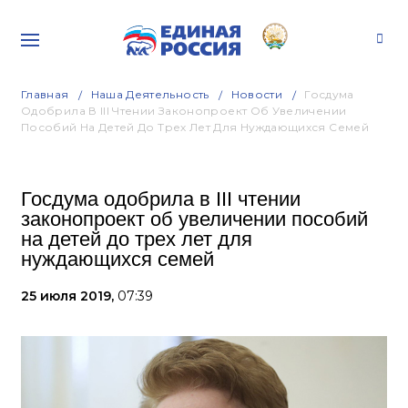
Главная
Наша Деятельность
Новости
Госдума
Одобрила В III Чтении Законопроект Об Увеличении
Пособий На Детей До Трех Лет Для Нуждающихся Семей
Госдума одобрила в III чтении
законопроект об увеличении пособий
на детей до трех лет для
нуждающихся семей
25 июля 2019,
07:39