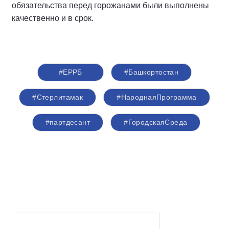
обязательства перед горожанами были выполнены
качественно и в срок.
#ЕРРБ
#Башкортостан
#Стерлитамак
#НароднаяПрограмма
#партдесант
#ГородскаяСреда