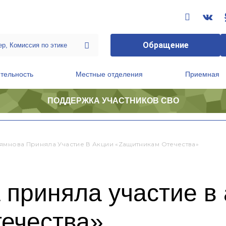
Обращение
тельность
Местные отделения
Приемная
ПОДДЕРЖКА УЧАСТНИКОВ СВО
ственной приемной Председателя Партии
Президиум регионального политического совета
ямнова Приняла Участие В Акции «Zaщитникам Отечества»
приняла участие в
ечества»