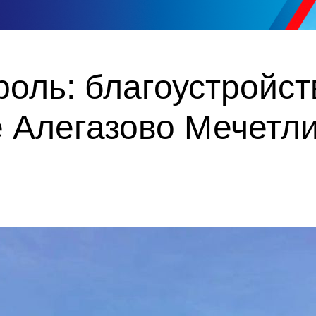
оль: благоустройст
 Алегазово Мечетли