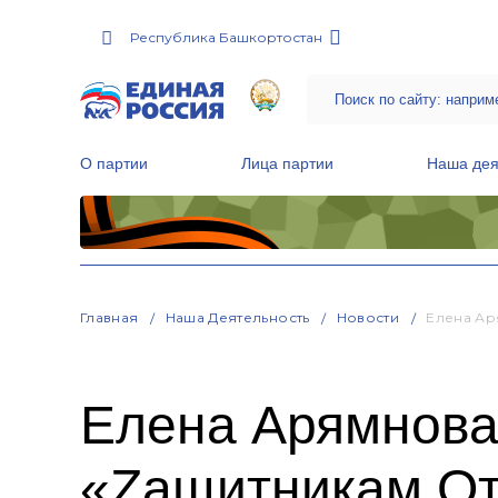
Республика Башкортостан
О партии
Лица партии
Наша дея
Местные общественные приемные Партии
Руководитель Региональной обще
Народная программа «Единой России»
Главная
Наша Деятельность
Новости
Елена Ар
Елена Арямнова 
«Zaщитникам От