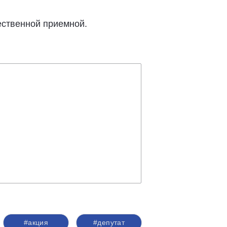
ественной приемной.
#акция
#депутат