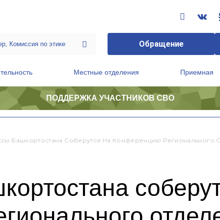
Обращение
тельность
Местные отделения
Приемная
ПОДДЕРЖКА УЧАСТНИКОВ СВО
ственной приемной Председателя Партии
Президиум регионального политического совета
сы Башкортостана Соберутся На Конференцию Регионального 
кортостана соберут
гионального отдел