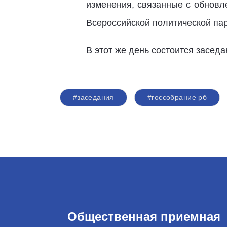
изменения, связанные с обновл
Всероссийской политической па
В этот же день состоится засед
#заседания
#госсобрание рб
Общественная приемная