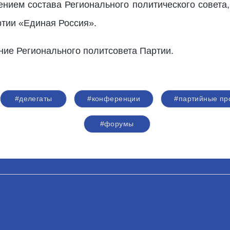
ением состава Регионального политического совета,
ртии «Единая Россия».
ание Регионального политсовета Партии.
#делегаты
#конференции
#партийные пр
#форумы