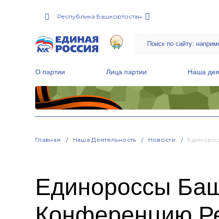
Республика Башкортостан
О партии
Лица партии
Наша дея
Местные общественные приемные Партии
Руководитель Региональной обще
Народная программа «Единой России»
Главная
Наша Деятельность
Новости
Единорос
Единороссы Баш
Конференцию Ре