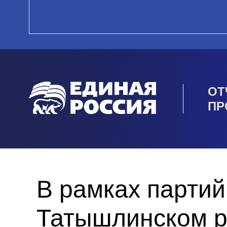
ОТ
ПР
В рамках партий
Татышлинском р