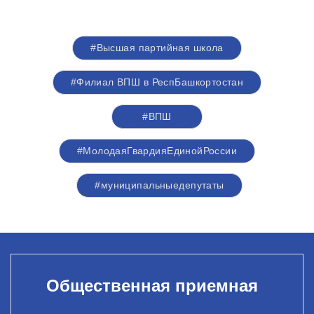
#Высшая партийная школа
#Филиал ВПШ в РеспБашкортостан
#ВПШ
#МолодаяГвардияЕдинойРоссии
#муниципальныедепутаты
Общественная приемная