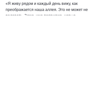
«Я живу рядом и каждый день вижу, как
преображается наша аллея. Это не может не
радовать. Здесь уже появились новые
архитектурные формы, обустроена тренажерная
площадка, установлены опоры освещения. Аллея
будет очень востребована нашими горожанами.
Очень приятно видеть, как наш город становится
краше и комфортнее для жизни», — поделилась
жительница соседнего дома Ангелина М.
Преображение аллеи — не просто точечное
улучшение, а часть систематического выполнения
наказов жителей, которые направили свои
пожелания в Народную программу партии «Единая
Россия». Актив партии продолжит держать на
контроле завершение работ, чтобы все
обязательства перед горожанами были выполнены
качественно и в срок.