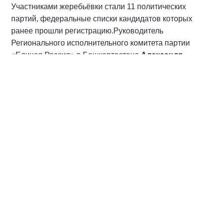
Участниками жеребьёвки стали 11 политических
партий, федеральные списки кандидатов которых
ранее прошли регистрацию.
Руководитель
Регионального исполнительного комитета партии
«Единая Россия» в Башкортостане
Александр
Мельников
подчеркнул, что полученный номер не
меняет главной задачи партии — главное,
продолжать реализацию Народной программы,
выполнять наказы избирателей.
«Александр Александрович Карелин вытянул первый
номер, и партия в бюллетене будет значиться под
номером один. Первый номер — это прежде всего,
ответственность перед теми, кто ждёт от нас
результата. Наша задача остается неизменной:
реализовывать Народную программу, выполнять
наказы избирателей и оправдывать доверие людей.
Мы продолжаем работу на благо страны и каждого ее