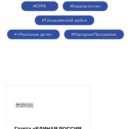
#ЕРРБ
#Башкортостан
#Татышлинский район
#«Реальные дела»
#НароднаяПрограмма
Газета «ЕДИНАЯ РОССИЯ