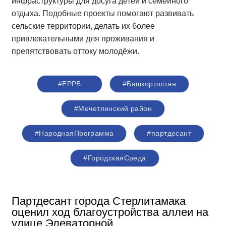
инфраструктуры для досуга детей и семейного
отдыха. Подобные проекты помогают развивать
сельские территории, делать их более
привлекательными для проживания и
препятствовать оттоку молодёжи.
#ЕРРБ
#Башкортостан
#Мечетлинский район
#НароднаяПрограмма
#партдесант
#ГородскаяСреда
Партдесант города Стерлитамака
оценил ход благоустройства аллеи на
улице Элеваторной