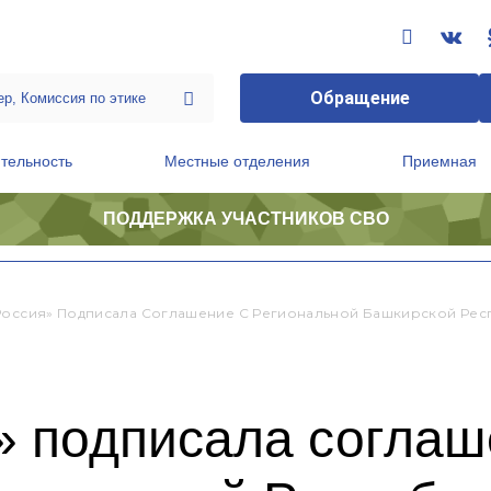
Обращение
тельность
Местные отделения
Приемная
ПОДДЕРЖКА УЧАСТНИКОВ СВО
ственной приемной Председателя Партии
Президиум регионального политического совета
Россия» Подписала Соглашение С Региональной Башкирской Ре
» подписала соглаш