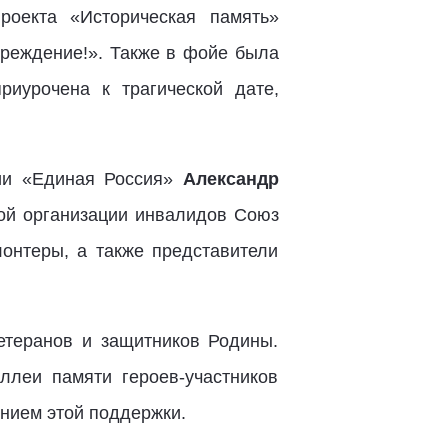
оекта «Историческая память»
преждение!». Также в фойе была
иурочена к трагической дате,
тии «Единая Россия»
Александр
ой организации инвалидов Союз
онтеры, а также представители
етеранов и защитников Родины.
леи памяти героев-участников
нием этой поддержки.