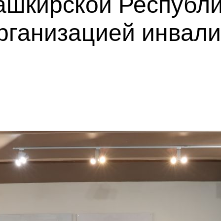
ашкирской Республ
рганизацией инвал