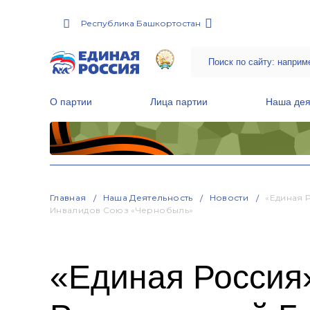
Республика Башкортостан
О партии
Лица партии
Наша дея
Местные общественные приемные Партии
Руководитель Региональной обще
Народная программа «Единой России»
Главная
Наша Деятельность
Новости
«Единая 
Инвалидов Союз «Чернобыль»
«Единая Россия