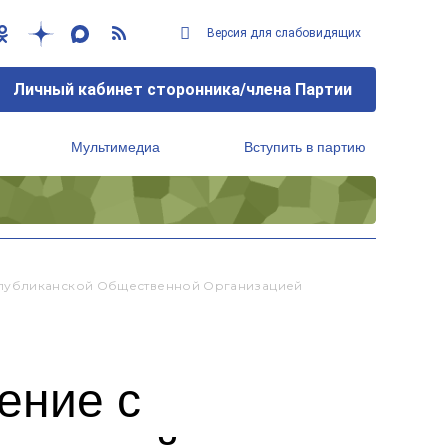
Версия для слабовидящих
Личный кабинет сторонника/члена Партии
Мультимедиа
Вступить в партию
Региональный исполнительный комитет
спубликанской Общественной Организацией
ение с