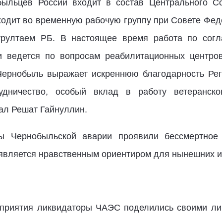
быльцев России входит в состав Центрального Со
одит во временную рабочую группу при Совете Феде
урултаем РБ. В настоящее время работа по согл
 ведется по вопросам реабилитационных центров
Чернобыль выражает искреннюю благодарность Ре
удничество, особый вклад в работу ветеранск
ал Решат Гайнуллин.
ы Чернобыльской аварии проявили бессмертное
 является нравственным ориентиром для нынешних и
оприятия ликвидаторы ЧАЭС поделились своими ли