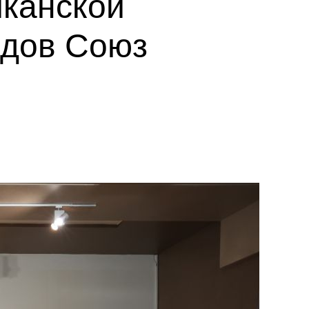
иканской
идов Союз