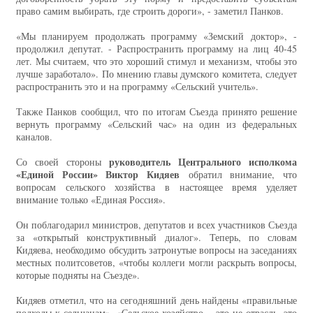
право самим выбирать, где строить дороги», - заметил Панков.
«Мы планируем продолжать программу «Земский доктор», -
продолжил депутат. - Распространить программу на лиц 40-45
лет. Мы считаем, что это хороший стимул и механизм, чтобы это
лучше заработало». По мнению главы думского комитета, следует
распространить это и на программу «Сельский учитель».
Также Панков сообщил, что по итогам Съезда принято решение
вернуть программу «Сельский час» на один из федеральных
каналов.
руководитель Центрального исполкома
Со своей стороны
«Единой России» Виктор Кидяев
обратил внимание, что
вопросам сельского хозяйства в настоящее время уделяет
внимание только «Единая Россия».
Он поблагодарил министров, депутатов и всех участников Съезда
за «открытый конструктивный диалог». Теперь, по словам
Кидяева, необходимо обсудить затронутые вопросы на заседаниях
местных политсоветов, «чтобы коллеги могли раскрыть вопросы,
которые подняты на Съезде».
Кидяев отметил, что на сегодняшний день найдены «правильные
подходы к сельчанам». «Сельское хозяйство – это не отрасль, это