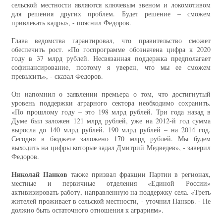
сельской местности являются ключевым звеном и локомотивом
для решения других проблем. Будет решение – сможем
привлекать кадры», - пояснил Федоров.
Глава ведомства гарантировал, что правительство сможет
обеспечить рост. «По госпрограмме обозначена цифра к 2020
году в 37 млрд рублей. Несвязанная поддержка предполагает
софинансирование, поэтому я уверен, что мы ее сможем
превысить», - сказал Федоров.
Он напомнил о заявлении премьера о том, что достигнутый
уровень поддержки аграрного сектора необходимо сохранить.
«По прошлому году – это 198 млрд рублей. Три года назад в
Думе был заложен 121 млрд рублей, уже на 2012-й год сумма
выросла до 140 млрд рублей. 190 млрд рублей – на 2014 год.
Сегодня в бюджете заложено 170 млрд рублей. Мы будем
выходить на цифры которые задал Дмитрий Медведев», - заверил
Федоров.
Николай Панков
также призвал фракции Партии в регионах,
местные и первичные отделения «Единой России»
активизировать работу, направленную на поддержку села. «Треть
жителей проживает в сельской местности, - уточнил Панков. - Не
должно быть остаточного отношения к аграриям».