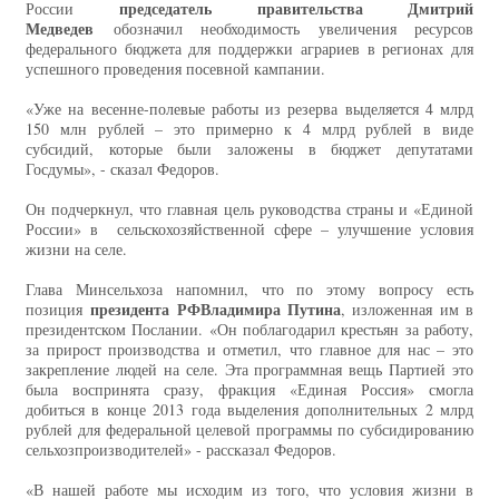
председатель правительства Дмитрий
России
Медведев
обозначил необходимость увеличения ресурсов
федерального бюджета для поддержки аграриев в регионах для
успешного проведения посевной кампании.
«Уже на весенне-полевые работы из резерва выделяется 4 млрд
150 млн рублей – это примерно к 4 млрд рублей в виде
субсидий, которые были заложены в бюджет депутатами
Госдумы», - сказал Федоров.
Он подчеркнул, что главная цель руководства страны и «Единой
России» в сельскохозяйственной сфере – улучшение условия
жизни на селе.
Глава Минсельхоза напомнил, что по этому вопросу есть
президента РФ
Владимира Путина
позиция
, изложенная им в
президентском Послании. «Он поблагодарил крестьян за работу,
за прирост производства и отметил, что главное для нас – это
закрепление людей на селе. Эта программная вещь Партией это
была воспринята сразу, фракция «Единая Россия» смогла
добиться в конце 2013 года выделения дополнительных 2 млрд
рублей для федеральной целевой программы по субсидированию
сельхозпроизводителей» - рассказал Федоров.
«В нашей работе мы исходим из того, что условия жизни в