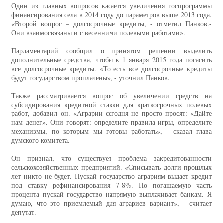
Один из главных вопросов касается увеличения госпрограммы
финансирования села в 2014 году до параметров выше 2013 года.
«Второй вопрос – долгосрочные кредиты, - отметил Панков.-
Они взаимосвязаны и с весенними полевыми работами».
Парламентарий сообщил о принятом решении выделить
дополнительные средства, чтобы к 1 января 2015 года погасить
все долгосрочные кредиты. «То есть все долгосрочные кредиты
будут государством проплачены», - уточнил Панков.
Также рассматривается вопрос об увеличении средств на
субсидирования кредитной ставки для краткосрочных полевых
работ, добавил он. «Аграрии сегодня не просто просят: «Дайте
нам денег». Они говорят: определите правила игры, определите
механизмы, по которым мы готовы работать», - сказал глава
думского комитета.
Он признал, что существует проблема закредитованности
сельскохозяйственных предприятий. «Списывать долги прошлых
лет никто не будет. Пускай государство аграриям выдает кредит
под ставку рефинансирования 7-8%. Но погашаемую часть
процента пускай государство напрямую выплачивает банкам. Я
думаю, что это приемлемый для аграриев вариант», - считает
депутат.