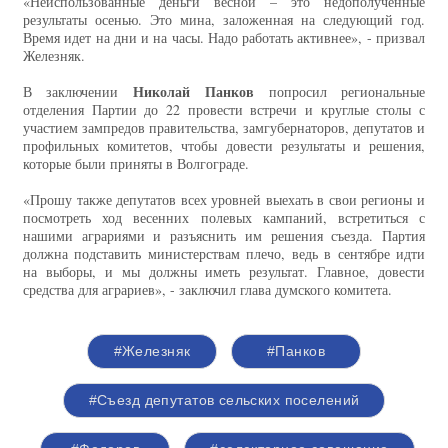
«Неиспользованные деньги весной – это недополученные
результаты осенью. Это мина, заложенная на следующий год.
Время идет на дни и на часы. Надо работать активнее», - призвал
Железняк.
Николай Панков
В заключении
попросил региональные
отделения Партии до 22 провести встречи и круглые столы с
участием зампредов правительства, замгубернаторов, депутатов и
профильных комитетов, чтобы довести результаты и решения,
которые были приняты в Волгограде.
«Прошу также депутатов всех уровней выехать в свои регионы и
посмотреть ход весенних полевых кампаний, встретиться с
нашими аграриями и разъяснить им решения съезда. Партия
должна подставить министерствам плечо, ведь в сентябре идти
на выборы, и мы должны иметь результат. Главное, довести
средства для аграриев», - заключил глава думского комитета.
#Железняк
#Панков
#Съезд депутатов сельских поселений