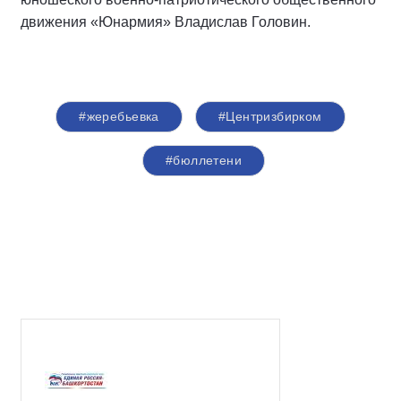
движения «Юнармия» Владислав Головин.
#жеребьевка
#Центризбирком
#бюллетени