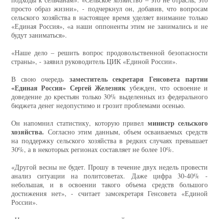
просто образ жизни», - подчеркнул он, добавив, что вопросам
сельского хозяйства в настоящее время уделяет внимание только
«Единая Россия», «а наши оппоненты этим не занимались и не
будут заниматься».
«Наше дело – решить вопрос продовольственной безопасности
страны», - заявил руководитель ЦИК «Единой России».
заместитель секретаря Генсовета партии
В свою очередь
«Единая Россия» Сергей Железняк
убежден, что освоение и
доведение до крестьян только 30% выделенных из федерального
бюджета денег недопустимо и грозит проблемами осенью.
министр сельского
Он напомнил статистику, которую привел
хозяйства.
Согласно этим данным, объем осваиваемых средств
на поддержку сельского хозяйства в редких случаях превышает
30%, а в некоторых регионах составляет не более 10%.
«Другой весны не будет. Прошу в течение двух недель провести
анализ ситуации на политсоветах. Даже цифра 30-40% -
небольшая, и в освоении такого объема средств большого
достижения нет», - считает замсекретаря Генсовета «Единой
России».