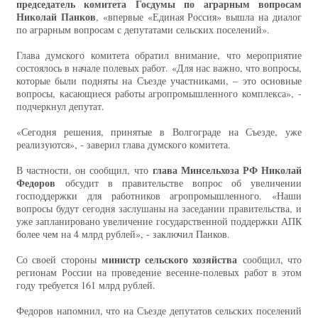
председатель комитета Госдумы по аграрным вопросам
Николай Панков
, «впервые «Единая Россия» вышла на диалог
по аграрным вопросам с депутатами сельских поселений».
Глава думского комитета обратил внимание, что мероприятие
состоялось в начале полевых работ. «Для нас важно, что вопросы,
которые были подняты на Съезде участниками, – это основные
вопросы, касающиеся работы агропромышленного комплекса», -
подчеркнул депутат.
«Сегодня решения, принятые в Волгограде на Съезде, уже
реализуются», - заверил глава думского комитета.
глава Минсельхоза РФ Николай
В частности, он сообщил, что
Федоров
обсудит в правительстве вопрос об увеличении
господдержки для работников агропромышленного. «Наши
вопросы будут сегодня заслушаны на заседании правительства, и
уже запланировано увеличение государственной поддержки АПК
более чем на 4 млрд рублей», - заключил Панков.
министр сельского хозяйства
Со своей стороны
сообщил, что
регионам России на проведение весенне-полевых работ в этом
году требуется 161 млрд рублей.
Федоров напомнил, что на Съезде депутатов сельских поселений