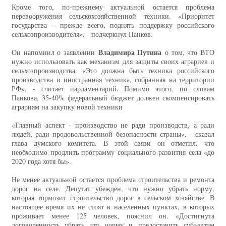
Кроме того, по-прежнему актуальной остается проблема
перевооружения сельскохозяйственной техники. «Приоритет
государства – прежде всего, поднять поддержку российского
сельхозпроизводителя», - подчеркнул Панков.
Владимира Путина
Он напомнил о заявлении
о том, что ВТО
нужно использовать как механизм для защиты своих аграриев и
сельхозпроизводства. «Это должна быть техника российского
производства и иностранная техника, собранная на территории
РФ», - считает парламентарий. Помимо этого, по словам
Панкова, 35-40% федеральный бюджет должен скомпенсировать
аграриям на закупку новой техники
«Главный аспект - производство не ради производств, а ради
людей, ради продовольственной безопасности страны», - сказал
глава думского комитета. В этой связи он отметил, что
необходимо продлить программу социального развития села «до
2020 года хотя бы».
Не менее актуальной остается проблема строительства и ремонта
дорог на селе. Депутат убежден, что нужно убрать норму,
которая тормозит строительство дорог в сельском хозяйстве. В
настоящее время их не стоят в населенных пунктах, в которых
проживает менее 125 человек, пояснил он. «Достигнута
договоренность убрать эту норму и предоставить субъектам