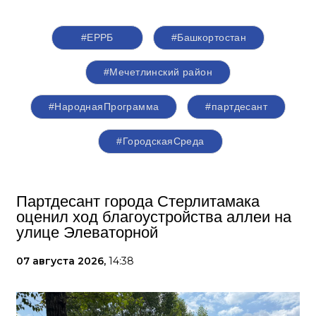
#ЕРРБ
#Башкортостан
#Мечетлинский район
#НароднаяПрограмма
#партдесант
#ГородскаяСреда
Партдесант города Стерлитамака
оценил ход благоустройства аллеи на
улице Элеваторной
07 августа 2026,
14:38