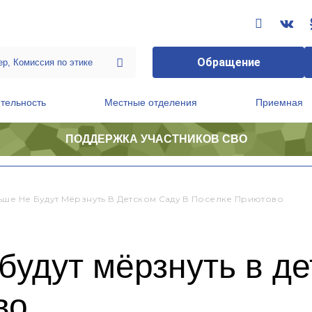
Обращение
тельность
Местные отделения
Приемная
ПОДДЕРЖКА УЧАСТНИКОВ СВО
ственной приемной Председателя Партии
Президиум регионального политического совета
ьше Не Будут Мёрзнуть В Детском Саду В Поселке Приютово
будут мёрзнуть в де
во