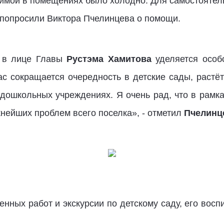
 зимой в помещениях было холодно. Для самостояте
и попросили Виктора Пчелинцева о помощи.
и в лице Главы
Рустэма Хамитова
уделяется особ
ас сокращается очередность в детские сады, раст
дошкольных учреждениях. Я очень рад, что в рамк
жнейших проблем всего поселка», - отметил
Пчелинц
нных работ и экскурсии по детскому саду, его восп