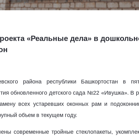
проекта «Реальные дела» в дошколь
он
вского района республики Башкортостан в пятн
тия обновленного детского сада №22 «Ивушка». В р
замену всех устаревших оконных рам и подоконни
упный объем в текущем году.
лены современные тройные стеклопакеты, укомпле