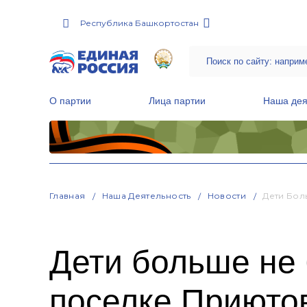
Республика Башкортостан
О партии
Лица партии
Наша дея
Местные общественные приемные Партии
Руководитель Региональной обще
Народная программа «Единой России»
Главная
Наша Деятельность
Новости
Дети Бол
Дети больше не 
поселке Приюто