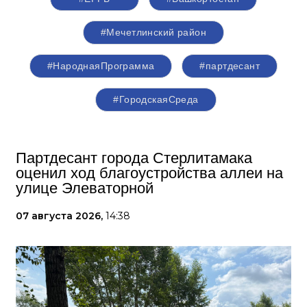
#Мечетлинский район
#НароднаяПрограмма
#партдесант
#ГородскаяСреда
Партдесант города Стерлитамака
оценил ход благоустройства аллеи на
улице Элеваторной
07 августа 2026,
14:38