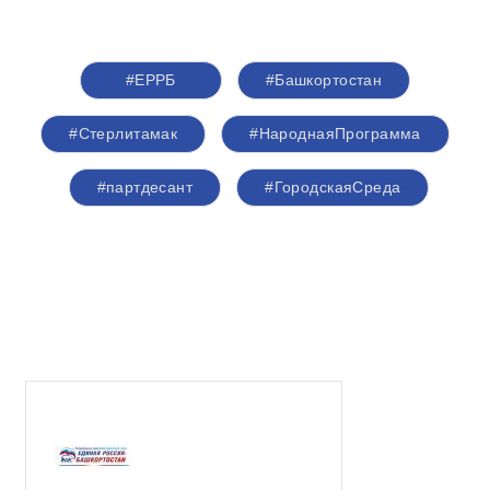
#ЕРРБ
#Башкортостан
#Стерлитамак
#НароднаяПрограмма
#партдесант
#ГородскаяСреда