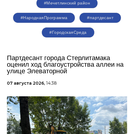
#Мечетлинский район
#НароднаяПрограмма
#партдесант
#ГородскаяСреда
Партдесант города Стерлитамака
оценил ход благоустройства аллеи на
улице Элеваторной
07 августа 2026,
14:38