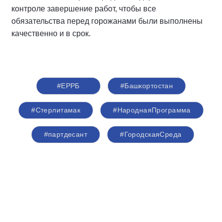
контроле завершение работ, чтобы все
обязательства перед горожанами были выполнены
качественно и в срок.
#ЕРРБ
#Башкортостан
#Стерлитамак
#НароднаяПрограмма
#партдесант
#ГородскаяСреда