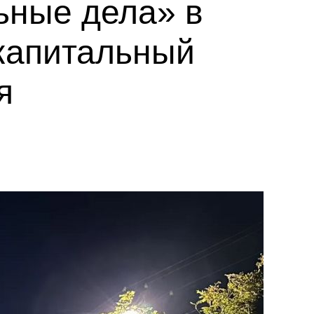
ьные дела» в
капитальный
я