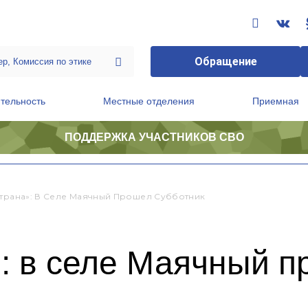
Обращение
тельность
Местные отделения
Приемная
ПОДДЕРЖКА УЧАСТНИКОВ СВО
ственной приемной Председателя Партии
Президиум регионального политического совета
Страна»: В Селе Маячный Прошел Субботник
: в селе Маячный п