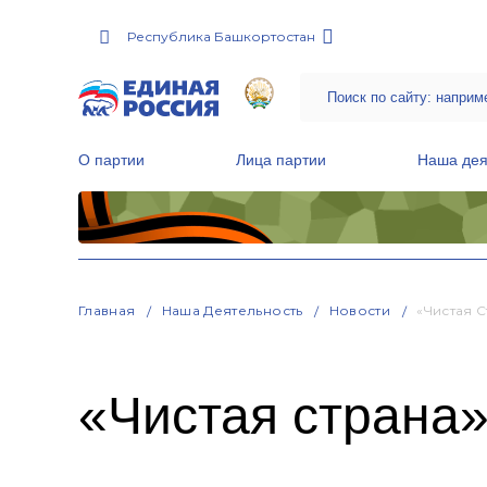
Республика Башкортостан
О партии
Лица партии
Наша дея
Местные общественные приемные Партии
Руководитель Региональной обще
Народная программа «Единой России»
Главная
Наша Деятельность
Новости
«Чистая 
«Чистая страна»