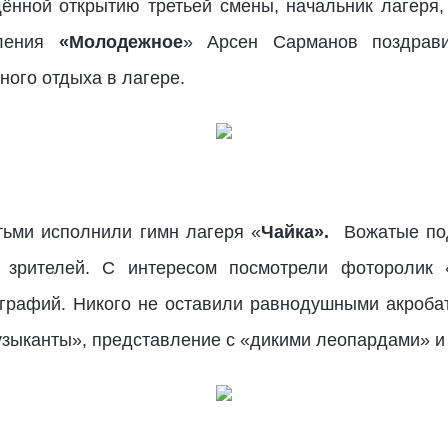
щённой открытию третьей смены, начальник лагеря
еления
«Молодежное
» Арсен Сарманов поздрав
ного отдыха в лагере.
тьми исполнили гимн лагеря «
Чайка».
Вожатые по
 зрителей. С интересом посмотрели фоторолик
графий. Никого не оставили равнодушными акробат
зыканты», представление с «дикими леопардами» и