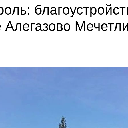
оль: благоустройст
 Алегазово Мечетли