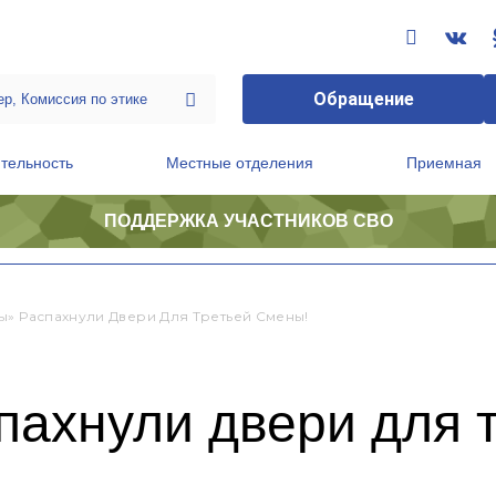
Обращение
тельность
Местные отделения
Приемная
ПОДДЕРЖКА УЧАСТНИКОВ СВО
ственной приемной Председателя Партии
Президиум регионального политического совета
ы» Распахнули Двери Для Третьей Смены!
ахнули двери для 