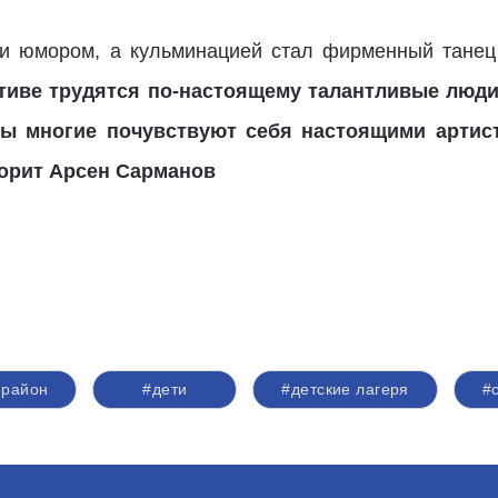
 и юмором, а кульминацией стал фирменный тане
тиве трудятся по-настоящему талантливые люди
ны многие почувствуют себя настоящими артист
ворит Арсен Сарманов
 район
#дети
#детские лагеря
#