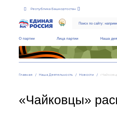
Республика Башкортостан
О партии
Лица партии
Наша дея
Местные общественные приемные Партии
Руководитель Региональной обще
Народная программа «Единой России»
Главная
Наша Деятельность
Новости
«Чайковц
«Чайковцы» расп