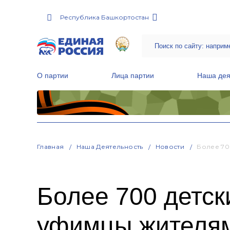
Республика Башкортостан
О партии
Лица партии
Наша дея
Местные общественные приемные Партии
Руководитель Региональной обще
Народная программа «Единой России»
Главная
Наша Деятельность
Новости
Более 70
Более 700 детск
уфимцы жителя