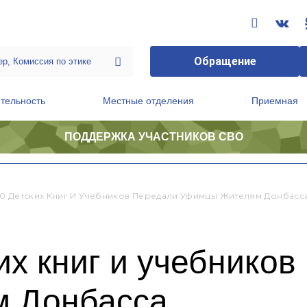
Обращение
тельность
Местные отделения
Приемная
ПОДДЕРЖКА УЧАСТНИКОВ СВО
ственной приемной Председателя Партии
Президиум регионального политического совета
0 Детских Книг И Учебников Передали Уфимцы Жителям Донбасс
их книг и учебников
м Донбасса