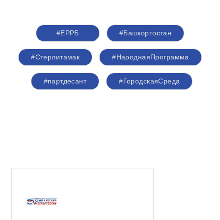
#ЕРРБ
#Башкортостан
#Стерлитамак
#НароднаяПрограмма
#партдесант
#ГородскаяСреда