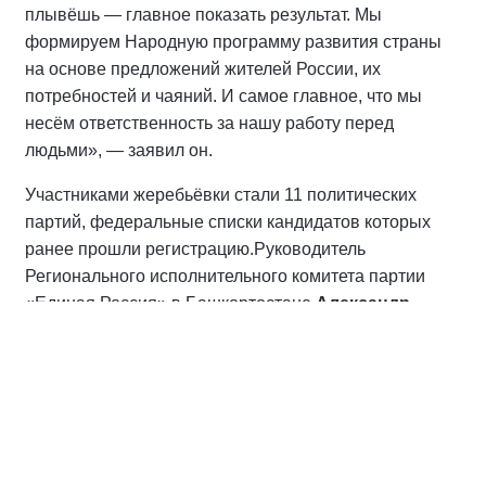
плывёшь — главное показать результат. Мы
формируем Народную программу развития страны
на основе предложений жителей России, их
потребностей и чаяний. И самое главное, что мы
несём ответственность за нашу работу перед
людьми», — заявил он.
Участниками жеребьёвки стали 11 политических
партий, федеральные списки кандидатов которых
ранее прошли регистрацию.
Руководитель
Регионального исполнительного комитета партии
«Единая Россия» в Башкортостане
Александр
Мельников
подчеркнул, что полученный номер не
меняет главной задачи партии — главное,
продолжать реализацию Народной программы,
выполнять наказы избирателей.
«Александр Александрович Карелин вытянул первый
номер, и партия в бюллетене будет значиться под