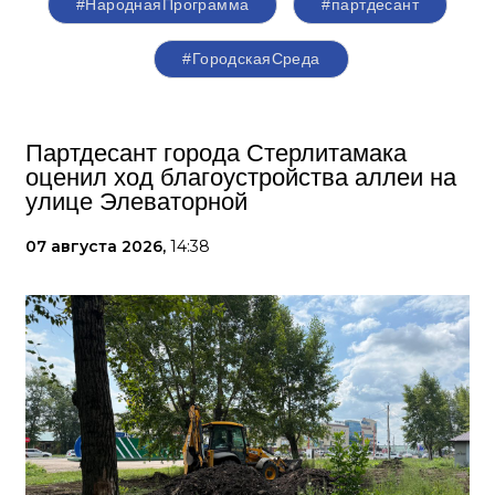
#НароднаяПрограмма
#партдесант
#ГородскаяСреда
Партдесант города Стерлитамака
оценил ход благоустройства аллеи на
улице Элеваторной
07 августа 2026,
14:38