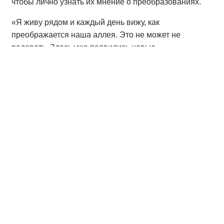
чтобы лично узнать их мнение о преобразованиях.
«Я живу рядом и каждый день вижу, как
преображается наша аллея. Это не может не
радовать. Здесь уже появились новые
архитектурные формы, обустроена тренажерная
площадка, установлены опоры освещения. Аллея
будет очень востребована нашими горожанами.
Очень приятно видеть, как наш город становится
краше и комфортнее для жизни», — поделилась
жительница соседнего дома Ангелина М.
Преображение аллеи — не просто точечное
улучшение, а часть систематического выполнения
наказов жителей, которые направили свои
пожелания в Народную программу партии «Единая
Россия». Актив партии продолжит держать на
контроле завершение работ, чтобы все
обязательства перед горожанами были выполнены