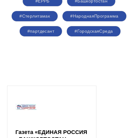
#ЕРРБ
#Башкортостан
#Стерлитамак
#НароднаяПрограмма
#партдесант
#ГородскаяСреда
Газета «ЕДИНАЯ РОССИЯ