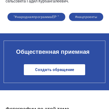
сельсовета Гадил Курбангалеевич.
"#народнаяпрограммаЕР "
#нацпроекты
Общественная приемная
Создать обращение