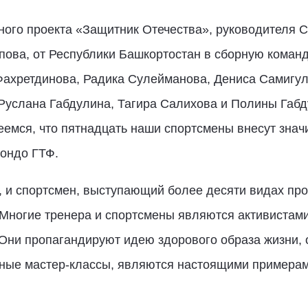
ного проекта «Защитник Отечества», руководителя 
пова, от Республики Башкортостан в сборную коман
Фахретдинова, Радика Сулейманова, Дениса Самигул
Руслана Габдулина, Тагира Салихова и Полины Габд
еемся, что пятнадцать наши спортсмены внесут зна
вондо ГТФ.
, и спортсмен, выступающий более десяти видах про
 Многие тренера и спортсмены являются активистам
 Они пропагандируют идею здорового образа жизни,
тные мастер-классы, являются настоящими примера