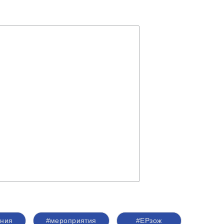
ания
#мероприятия
#ЕРзож