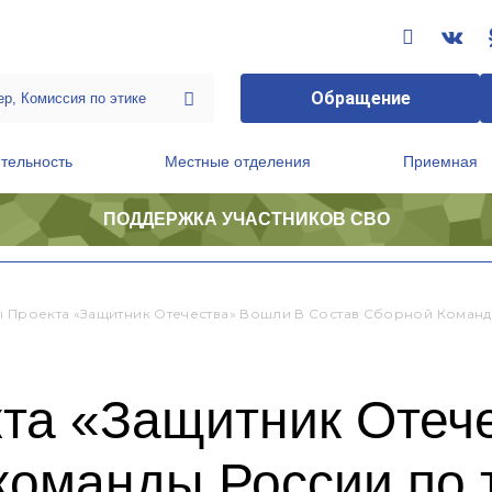
Обращение
тельность
Местные отделения
Приемная
ПОДДЕРЖКА УЧАСТНИКОВ СВО
ственной приемной Председателя Партии
Президиум регионального политического совета
ы Проекта «Защитник Отечества» Вошли В Состав Сборной Команд
кта «Защитник Отеч
команды России по 