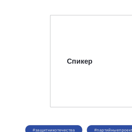
Спикер
#защитникотечества
#партийныепроек