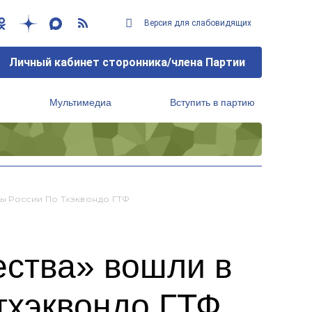
Версия для слабовидящих
Личный кабинет сторонника/члена Партии
Мультимедиа
Вступить в партию
Региональный исполнительный комитет
ы России По Тхэквондо ГТФ
ества» вошли в
тхэквондо ГТФ