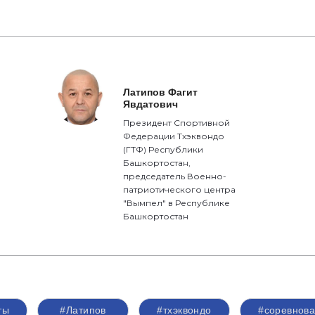
Латипов Фагит
Явдатович
Президент Спортивной
Федерации Тхэквондо
(ГТФ) Республики
Башкортостан,
председатель Военно-
патриотического центра
"Вымпел" в Республике
Башкортостан
ты
#Латипов
#тхэквондо
#соревнов