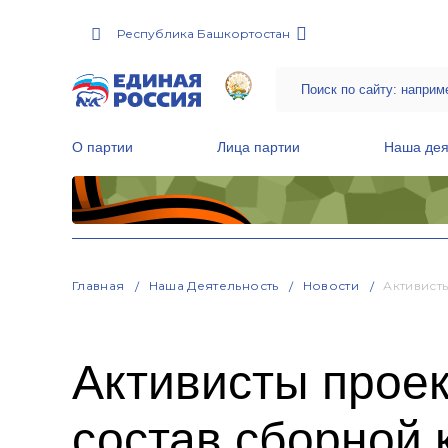
Республика Башкортостан
О партии
Лица партии
Наша дея
Местные общественные приемные Партии
Руководитель Региональной обще
Народная программа «Единой России»
Главная
Наша Деятельность
Новости
Активист
Активисты прое
состав сборной 