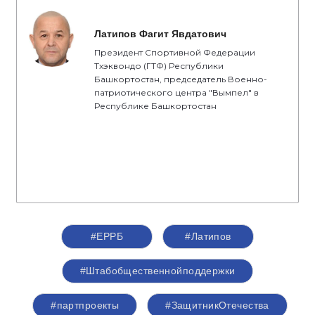
Латипов Фагит Явдатович
Президент Спортивной Федерации
Тхэквондо (ГТФ) Республики
Башкортостан, председатель Военно-
патриотического центра "Вымпел" в
Республике Башкортостан
#ЕРРБ
#Латипов
#Штабобщественнойподдержки
#партпроекты
#ЗащитникОтечества