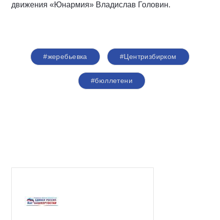
движения «Юнармия» Владислав Головин.
#жеребьевка
#Центризбирком
#бюллетени