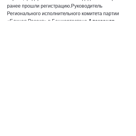
ранее прошли регистрацию.
Руководитель
Регионального исполнительного комитета партии
«Единая Россия» в Башкортостане
Александр
Мельников
подчеркнул, что полученный номер не
меняет главной задачи партии — главное,
продолжать реализацию Народной программы,
выполнять наказы избирателей.
«Александр Александрович Карелин вытянул первый
номер, и партия в бюллетене будет значиться под
номером один. Первый номер — это прежде всего,
ответственность перед теми, кто ждёт от нас
результата. Наша задача остается неизменной:
реализовывать Народную программу, выполнять
наказы избирателей и оправдывать доверие людей.
Мы продолжаем работу на благо страны и каждого ее
гражданина», — отметил Александр Мельников.