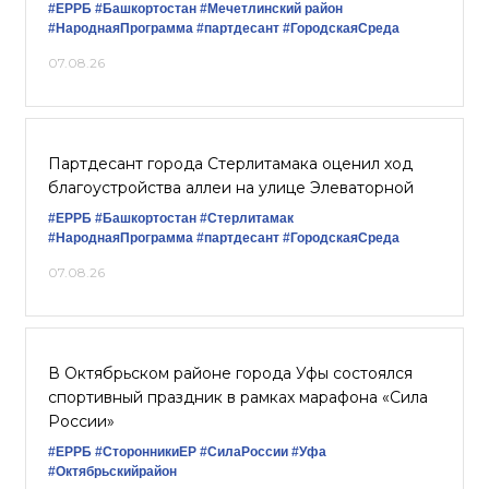
#ЕРРБ
#Башкортостан
#Мечетлинский район
#НароднаяПрограмма
#партдесант
#ГородскаяСреда
07.08.26
Партдесант города Стерлитамака оценил ход
благоустройства аллеи на улице Элеваторной
#ЕРРБ
#Башкортостан
#Стерлитамак
#НароднаяПрограмма
#партдесант
#ГородскаяСреда
07.08.26
В Октябрьском районе города Уфы состоялся
спортивный праздник в рамках марафона «Сила
России»
#ЕРРБ
#СторонникиЕР
#СилаРоссии
#Уфа
#Октябрьскийрайон